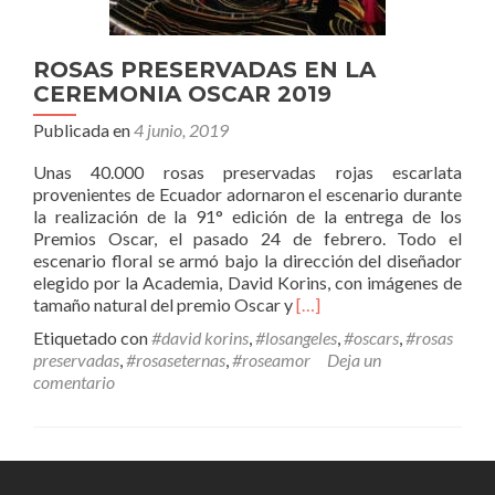
ROSAS PRESERVADAS EN LA
CEREMONIA OSCAR 2019
Publicada en
4 junio, 2019
Unas 40.000 rosas preservadas rojas escarlata
provenientes de Ecuador adornaron el escenario durante
la realización de la 91° edición de la entrega de los
Premios Oscar, el pasado 24 de febrero. Todo el
escenario floral se armó bajo la dirección del diseñador
elegido por la Academia, David Korins, con imágenes de
Leer
tamaño natural del premio Oscar y
[…]
másROSAS
Etiquetado con
#david korins
,
#losangeles
,
#oscars
,
#rosas
PRESERVADAS
preservadas
,
#rosaseternas
,
#roseamor
Deja un
EN
comentario
LA
CEREMONIA
OSCAR
2019