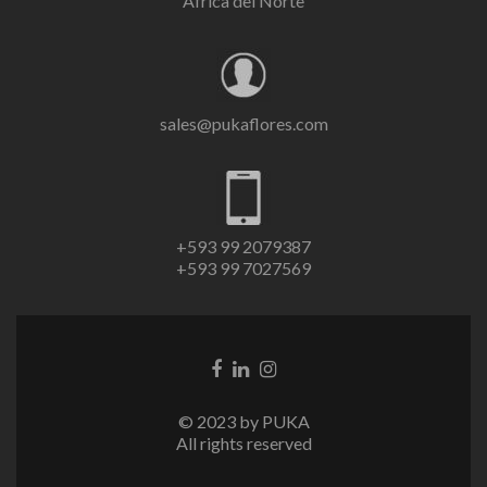
África del Norte
sales@pukaflores.com
+593 99 2079387
+593 99 7027569
Enlace
Enlace
Enlace
de
de
de
Facebook
Linkedin
instagram
© 2023 by PUKA
All rights reserved